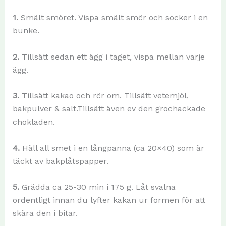
1.
Smält smöret. Vispa smält smör och socker i en
bunke.
2.
Tillsätt sedan ett ägg i taget, vispa mellan varje
ägg.
3.
Tillsätt kakao och rör om. Tillsätt vetemjöl,
bakpulver & salt.Tillsätt även ev den grochackade
chokladen.
4.
Häll all smet i en långpanna (ca 20×40) som är
täckt av bakplåtspapper.
5.
Grädda ca 25-30 min i 175 g. Låt svalna
ordentligt innan du lyfter kakan ur formen för att
skära den i bitar.