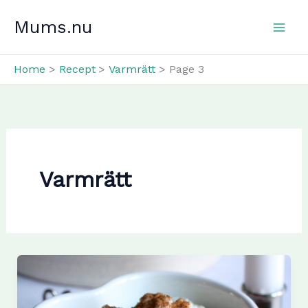
Skip
Mums.nu
to
content
Home
Recept
Varmrätt
Page 3
Varmrätt