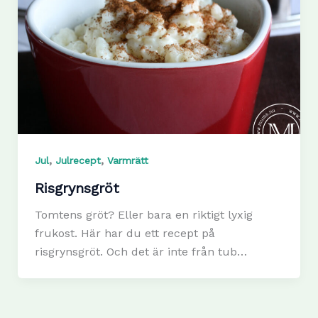
,
,
Jul
Julrecept
Varmrätt
Risgrynsgröt
Tomtens gröt? Eller bara en riktigt lyxig
frukost. Här har du ett recept på
risgrynsgröt. Och det är inte från tub…